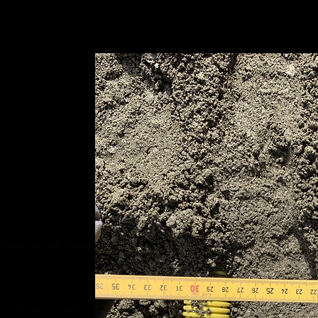
itet
viktiga grundstenar för
a med våra projekt och