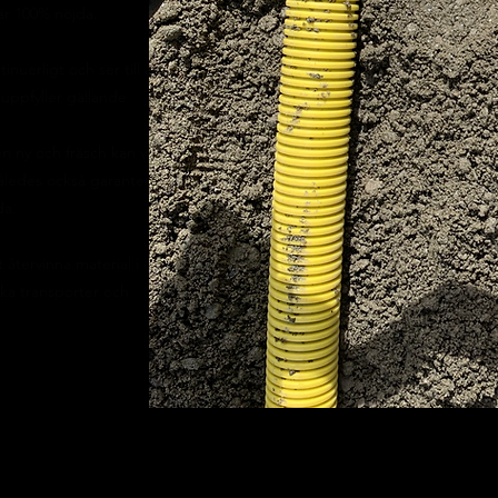
 är 100% nöjda.
inuerligt och ser till att
h uppfyller gällande
 ny och fräsch kan vi
således också garantera
da.
 återvinna material i
nska transporter och