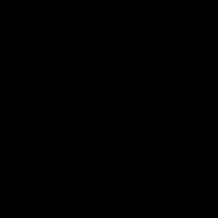
lämnar aldrig något innan vi
Vi förnyar vår maskinpark kont
allt håller högsta kvalitet oc
miljökrav.
Genom att hålla maskinparken
undvika stillestånd och kan 
kunden att jobben blir utför
Vi arbetar långsiktigt med att
våra olika projekt för att mi
onödig belastning på miljön.