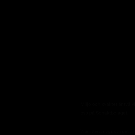
Miljö och Kval
Miljö och kvalitet är två 
oss på Schaktbolaget.
Vi är ytterst noga och petig