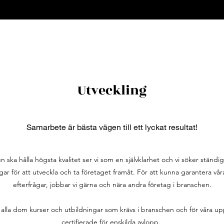
Utveckling
Samarbete är bästa vägen till ett lyckat resultat!
n ska hålla högsta kvalitet ser vi som en självklarhet och vi söker ständig
gar för att utveckla och ta företaget framåt. För att kunna garantera v
efterfrågar, jobbar vi gärna och nära andra företag i branschen.
 alla dom kurser och utbildningar som krävs i branschen och för våra up
certifierade för enskilda avlopp.