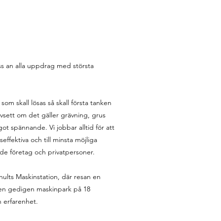
oss an alla uppdrag med största
som skall lösas så skall första tanken
vsett om det gäller grävning, grus
ot spännande. Vi jobbar alltid för att
effektiva och till minsta möjliga
både företag och privatpersoner.
lts Maskinstation, där resan en
ll en gedigen maskinpark på 18
 erfarenhet.