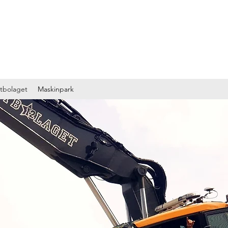
tbolaget
Maskinpark