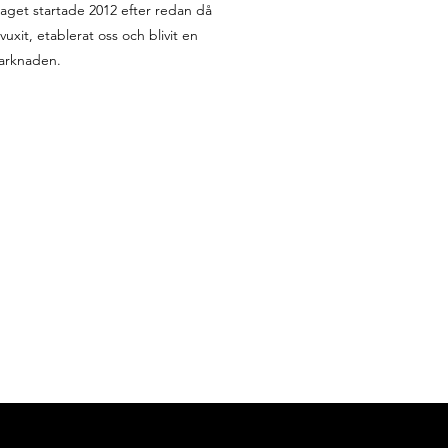
aget startade 2012 efter redan då
uxit, etablerat oss och blivit en
marknaden.