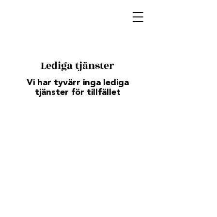
Lediga tjänster
Vi har tyvärr inga lediga
tjänster för tillfället